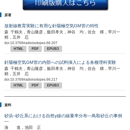
原著
放射線教育実験に有用な針陽極空気GM管の特性
森 千鶴夫，青山隆彦，飯田孝夫，神谷 均，佐合 穣，早川一
精，五井 忍
doi:10.3769/radioisotopes.66.207
HTML
PDF
EPUB3
針陽極空気GM管の内部への試料挿入による各種理科実験
森 千鶴夫，青山隆彦，飯田孝夫，神谷 均，佐合 穣，早川一
精，五井 忍
doi:10.3769/radioisotopes.66.217
HTML
PDF
EPUB3
資料
砂浜–砂丘系における自然γ線の線量率分布—鳥取砂丘の事例
—
湊 進，池田 正