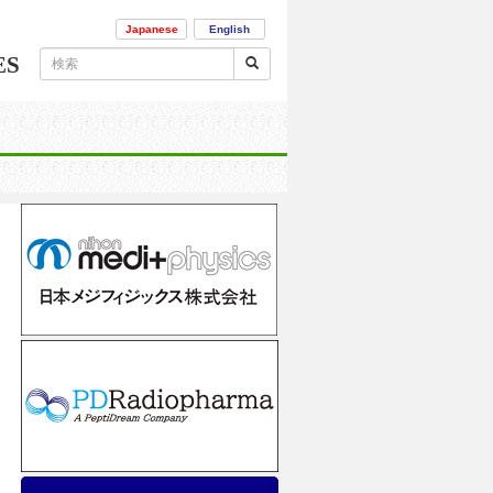
Japanese
English
ES
ま