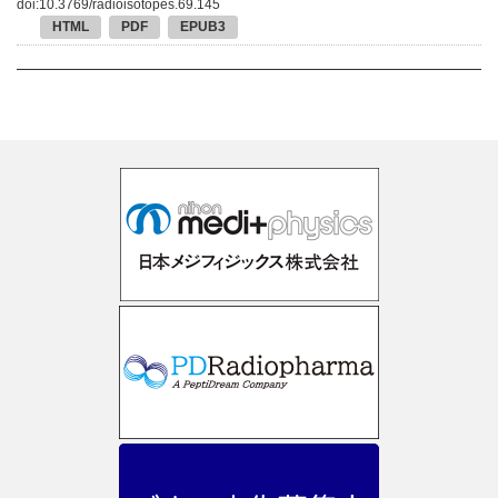
doi:10.3769/radioisotopes.69.145
HTML
PDF
EPUB3