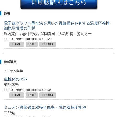
原著
電子線グラフト重合法を用いた微細構造を有する温度応答性
細胞培養膜の作製
堀内寛仁，志村亮弥，武岡真司，大島明博，鷲尾方一
doi:10.3769/radioisotopes.69.129
HTML
PDF
EPUB3
連載講座
ミュオン科学
磁性体のμSR
菊池彦光
doi:10.3769/radioisotopes.69.135
HTML
PDF
EPUB3
ミュオン異常磁気双極子能率・電気双極子能率
三部勉