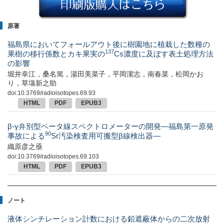
原著
福島県においてフォールアウト後に樹園地に植栽した数種の
137
果樹の移行係数とカキ果実の
Cs濃度に及ぼす表土処理方法
の影響
堀井幸江，桑名篤，湯田美菜子，平岡潔志，南春菜，松岡かお
り，草塲新之助
doi:10.3769/radioisotopes.69.93
HTML
PDF
EPUB3
β-γ弁別型ベータ線スペクトロメーターの開発—福島第一原発
90
事故による
Sr汚染検査用可搬型β線検出器—
織原彦之亟
doi:10.3769/radioisotopes.69.103
HTML
PDF
EPUB3
ノート
液体シンチレーション計数における鉛遮蔽体からの二次放射