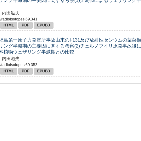
リング半減期の主要因に関する考察(1)実測値によるウェザリング
，内田滋夫
/radioisotopes.69.341
HTML
PDF
EPUB3
福島第一原子力発電所事故由来のI-131及び放射性セシウムの葉菜
リング半減期の主要因に関する考察(2)チェルノブイリ原発事故後
本植物ウェザリング半減期との比較
，内田滋夫
/radioisotopes.69.353
HTML
PDF
EPUB3