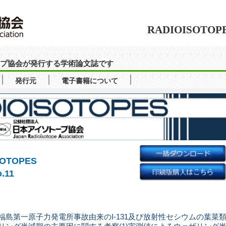
RADIOISOTOP
ソトープ協会が発行する学術論文誌です
発行元
電子書籍について
SOTOPES
o.11
福島第一原子力発電所事故由来のI-131及び放射性セシウムの葉菜