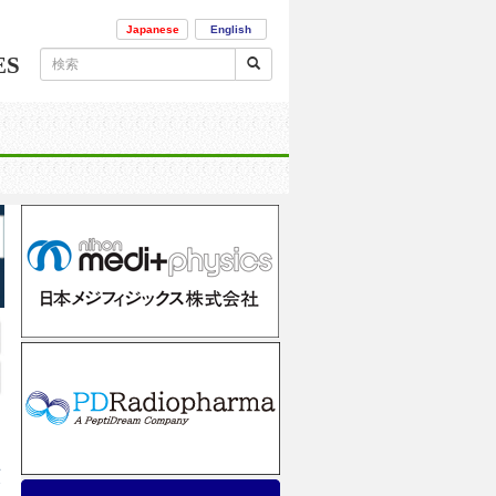
Japanese
English
ES
類