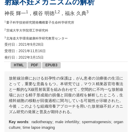
射線不妊メカニズムの解析
1
1,2
3
神長 輝一
，横谷 明徳
，福永 久典
1
量子科学技術研究開発機構量子生命科学研究所
2
茨城大学大学院理工学研究科
3
北海道大学環境健康科学研究教育センター
受付日：2021年9月28日
受理日：2021年11月16日
発行日：2022年3月15日
HTML
PDF
EPUB3
放射線治療における妊孕性の保護は，がん患者の治療後の生活に
とって，重要な意義をもつ。本研究では，マウス精巣器官培養法
と一般的なX線照射装置を組み合わせて，空間的に不均一な放射線
場における精子形成能の損傷と回復の過程を解析したところ，生
殖幹細胞の移動が回復過程に関与している可能性が示唆された。
今後，このような組織培養アプローチを用いた放射線不妊メカニ
ズム研究の発展と普及が期待される。
Key words
: radiotherapy; male infertility; spermatogenesis; organ
culture; time lapse imaging