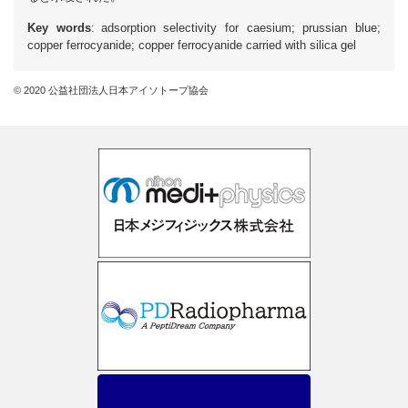
Key words
: adsorption selectivity for caesium; prussian blue;
copper ferrocyanide; copper ferrocyanide carried with silica gel
© 2020 公益社団法人日本アイソトープ協会