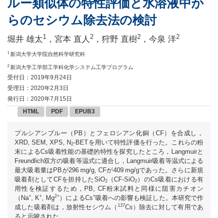
ルー類似体の特性評価と水溶液中か
らのセシウム除去法の検討
1
2
2
2
堀井 雄太
，宮本 直人
，狩野 直樹
，今泉 洋
1
新潟大学大学院自然科学研究科
2
新潟大学工学部工学科化学システム工学プログラム
受付日：2019年9月24日
受理日：2020年2月3日
発行日：2020年7月15日
HTML
PDF
EPUB3
プルシアンブルー（PB）とフェロシアン化銅（CF）を合成し，
XRD, SEM, XPS, N
-BETを用いて特性評価を行った。これらの粉
2
末によるCs吸着性能の基礎的特性を探究したところ，Langmuirと
Freundlich双方の吸着等温式に適合し，Langmuir吸着等温式による
最大吸着量はPBが296 mg/g, CFが409 mg/gであった。さらに新規
吸着剤としてCFを担持したSiO
（CF-SiO
）のCs吸着における有
2
2
用性を検証するため，PB, CF粉末試料と同様に阻害カチオン
+
+
2+
+
（Na
, K
, Mg
）によるCs
吸着への影響も検証した。本研究で作
137
成した吸着剤は，放射性セシウム（
Cs）除去に対して有用であ
ると示唆された。