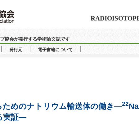
RADIOISOTOP
ソトープ協会が発行する学術論文誌です
発行元
電子書籍について
22
るためのナトリウム輸送体の働き
—
Na
る実証
—